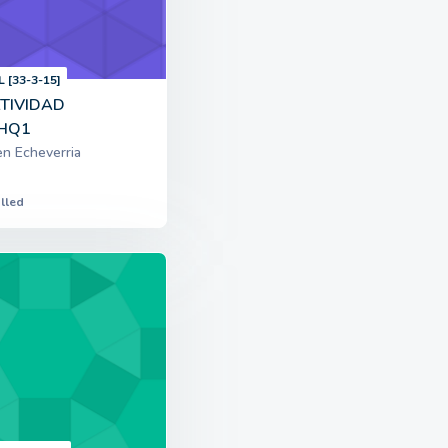
L [33-3-15]
TIVIDAD
HQ1
n Echeverria
lled