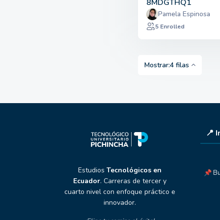
8MDGTHQ1
Pamela Espinosa
5 Enrolled
Mostrar:4 filas
📍 
Estudios
Tecnológicos en
📌 Bu
Ecuador
. Carreras de tercer y
cuarto nivel con enfoque práctico e
innovador.