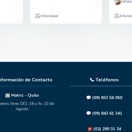
Johan
4 Enrolled
4 Enrol
Información de Contacto
📞 Teléfonos
🏢 Matriz - Quito
💬
(09) 833 56 050
enos Aires OE1-16 y Av. 10 de
Agosto
💬
(09) 843 61 341
☎️
(02) 290 31 24