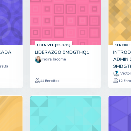
1ER NIVEL [33-3-15]
1ER NIVE
CADA
LIDERAZGO 9MDGTHQ1
INTROD
ADMINI
Indira Jacome
9MDGT
ralta
Victo
11 Enrolled
12 Enro