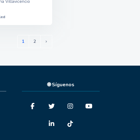
na Villavicencio
led
1
2
(current)
Siguiente página
🌐 Síguenos