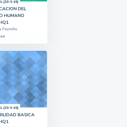
L [33-3-15]
ICACION DEL
TO HUMANO
HQ1
a Pazmiño
led
L [33-3-15]
ILIDAD BASICA
HQ1