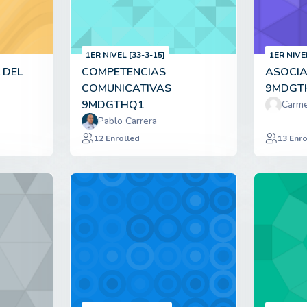
1ER NIVEL [33-3-15]
1ER NIVE
 DEL
COMPETENCIAS
ASOCIA
COMUNICATIVAS
9MDGT
9MDGTHQ1
Carme
Pablo Carrera
12 Enrolled
13 Enro