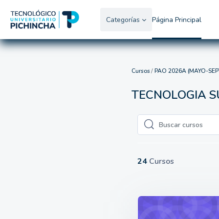
Salta al contenido principal
Categorías
Página Principal
Cursos
PAO 2026A (MAYO-SEP
TECNOLOGIA S
Buscar cursos
Buscar cursos
24
Cursos