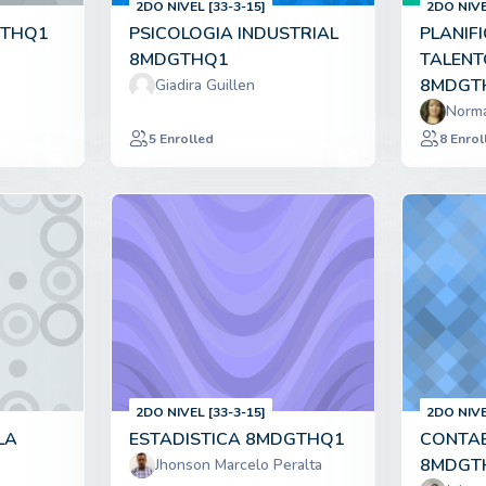
2DO NIVEL [33-3-15]
2DO NIVE
GTHQ1
PSICOLOGIA INDUSTRIAL
PLANIF
8MDGTHQ1
TALEN
8MDGT
Giadira Guillen
Norm
5 Enrolled
8 Enrol
2DO NIVEL [33-3-15]
2DO NIVE
LA
ESTADISTICA 8MDGTHQ1
CONTAB
8MDGT
Jhonson Marcelo Peralta