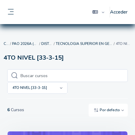
Salta al contenido principal
Acceder
Panel lateral
Cursos
PAO 2026A (MAYO-SEPTIEMBRE)
DISTANCIA [15]
TECNOLOGIA SUPERIOR EN GESTION DEL TALENTO HUMANO [3-15]
4TO NIVEL [33-3-15]
4TO NIVEL [33-3-15]
Buscar cursos
Buscar cursos
4TO NIVEL [33-3-15]
6
Cursos
Por defecto