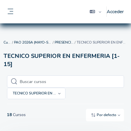
Salta al contenido principal
Acceder
Panel lateral
Cursos
PAO 2026A (MAYO-SEPTIEMBRE)
PRESENCIAL [15]
TECNICO SUPERIOR EN ENFERMERIA [1-15]
TECNICO SUPERIOR EN ENFERMERIA [1-
15]
Buscar cursos
Buscar cursos
TECNICO SUPERIOR EN ENFERMERIA [1-15]
18
Cursos
Por defecto