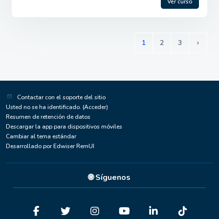
Ver curso
1
2
3
(current)
Siguie
Contactar con el soporte del sitio
Usted no se ha identificado. (
Acceder
)
Resumen de retención de datos
Descargar la app para dispositivos móviles
Cambiar al tema estándar
Desarrollado por Edwiser RemUI
🌐 Síguenos